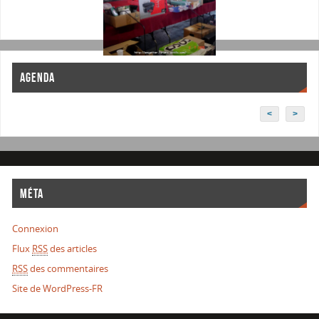
AGENDA
<
>
MÉTA
Connexion
Flux
RSS
des articles
RSS
des commentaires
Site de WordPress-FR