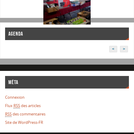
AGENDA
<
>
MÉTA
Connexion
Flux
RSS
des articles
RSS
des commentaires
Site de WordPress-FR