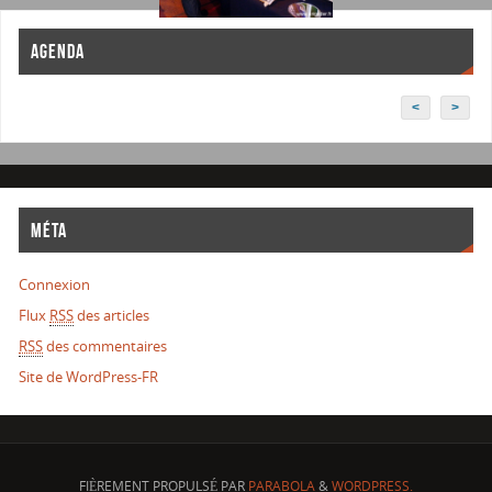
AGENDA
<
>
MÉTA
Connexion
Flux
RSS
des articles
RSS
des commentaires
Site de WordPress-FR
FIÈREMENT PROPULSÉ PAR
PARABOLA
&
WORDPRESS.