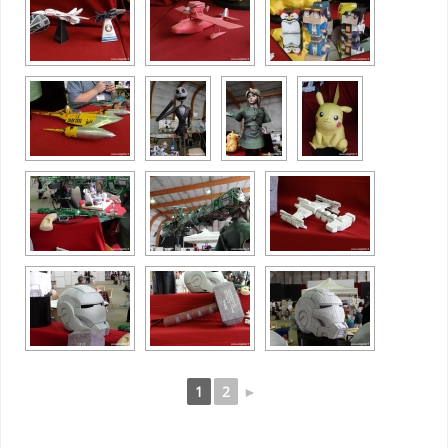
1
2
►