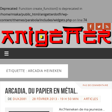
Deprecated
: Function create_function() is deprecated in
/home/miaka/public_html/anigetterdotfr/wp-
content/themes/parabola/includes/widgets.php
on line
74
ÉTIQUETTE : ARCADIA HEINEKEN
PAS DE COMMENTAIRE
Arcadia, du papier en métal.
DE
DUX2081
28 FÉVRIER 2013 - 19 H 50 MIN
ARTICLES
Arc’Heineken de ma jeunesse…