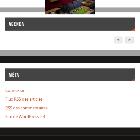
AGENDA
<
>
MÉTA
Connexion
Flux
RSS
des articles
RSS
des commentaires
Site de WordPress-FR