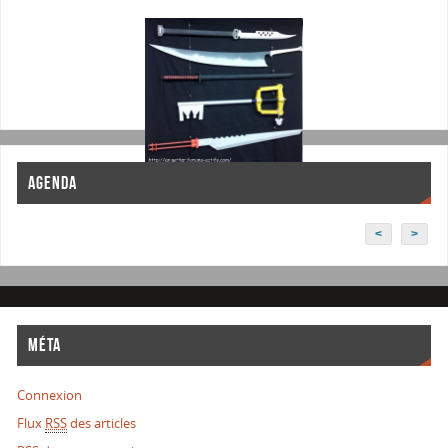
AGENDA
<
>
MÉTA
Connexion
Flux
RSS
des articles