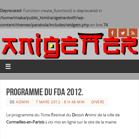
Deprecated
: Function create_function() is deprecated in
/home/miaka/public_html/anigetterdotfr/wp-
content/themes/parabola/includes/widgets.php
on line
74
Programme du FDA 2012.
DE
ADMIN
7 MARS 2012 - 8 H 48 MIN
DIVERS
Le programme du 7éme
F
estival du
D
essin
A
nimé de la ville de
Cormeilles-en-Parisis
à été mis en ligne sur le site de la mairie.