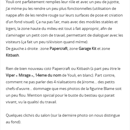
Youli ont parfaitement remplies leur rôle et avec un peu de jujotte,
j’ai même pu les rendre un peu plus fonctionnelles (utilisation de
nappe afin de les rendre rouge sur leurs surfaces de pose et création
d’un fond visuel). Ça na pas l’air, mais avec des modèles stables et
légers, la zone haute du milieu est tout à fait approprié, afin de
s’aménager un petit coin de travail, permettant de dialoguer avec les
visiteurs (ça fait un peu télévision quand même).
De gauche à droite : zone
Papercraft
, zone
Garage Kit
et zone
Kitbash
.
Rien de bien nouveau coté Papercraft ou Kitbash (à part peu être le
Viper « Mirage », 14eme du nom
de Youli, en blanc). Part contre,
comment ne pas parler des 4 réalisations de Jérome… des petits
chefs-d’œuvre… dommage que mes photos de la figurine Blame soit
un peu flou. Mention spécial pour le buste du bestiau qui parait
vivant, vu la qualité du travail.
Quelques clichés du salon (sur la dernière photo on nous distingue
au fond).