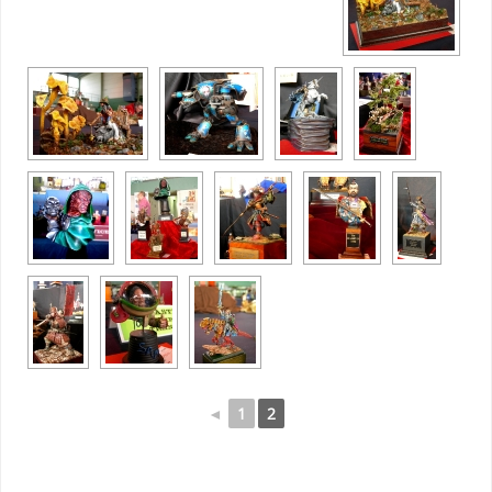
◄
1
2