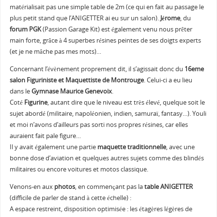
matérialisait pas une simple table de 2m (ce qui en fait au passage le
plus petit stand que l’ANIGETTER ai eu sur un salon).
Jérome
, du
forum PGK
(Passion Garage Kit) est également venu nous prêter
main forte, grâce à 4 superbes résines peintes de ses doigts experts
(et je ne mâche pas mes mots)…
Concernant l’évènement proprement dit, il s’agissait donc du
16eme
salon Figuriniste et Maquettiste de Montrouge
. Celui-ci a eu lieu
dans le
Gymnase Maurice Genevoix
.
Coté
Figurine
, autant dire que le niveau est très élevé, quelque soit le
sujet abordé (militaire, napoléonien, indien, samuraï, fantasy…). Youli
et moi n’avons d’ailleurs pas sorti nos propres résines, car elles
auraient fait pale figure…
Il y avait également une partie
maquette traditionnelle
, avec une
bonne dose d’aviation et quelques autres sujets comme des blindés
militaires ou encore voitures et motos classique.
Venons-en aux
photos
, en commençant pas la
table ANIGETTER
(difficile de parler de stand à cette échelle) :
A espace restreint, disposition optimisée : les étagères légères de