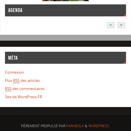
AGENDA
<
>
MÉTA
Connexion
Flux
RSS
des articles
RSS
des commentaires
Site de WordPress-FR
FIÈREMENT PROPULSÉ PAR
PARABOLA
&
WORDPRESS.