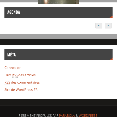
AGENDA
<
>
MÉTA
Connexion
Flux
RSS
des articles
RSS
des commentaires
Site de WordPress-FR
FIÈREMENT PROPULSÉ PAR
PARABOLA
&
WORDPRESS.