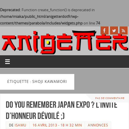
Deprecated
: Function create_function() is deprecated in
/home/miaka/public_html/anigetterdotfr/wp-
content/themes/parabola/includes/widgets.php
on line
74
ÉTIQUETTE : SHOJI KAWAMORI
PAS DE COMMENTAIRE
Do you remember Japan expo ? L’invité
d’honneur dévoilé ;)
DE
ISAMU
16 AVRIL 2013 - 18 H 32 MIN
ANNONCES