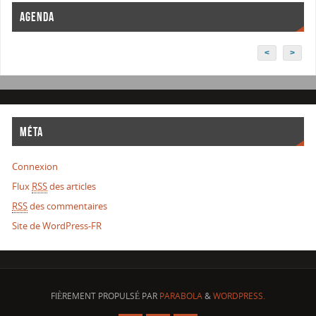
AGENDA
<
>
MÉTA
Connexion
Flux
RSS
des articles
RSS
des commentaires
Site de WordPress-FR
FIÈREMENT PROPULSÉ PAR
PARABOLA
&
WORDPRESS.