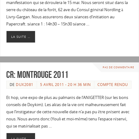
manifestation qui se déroulera le 15 mai. Nous seront situé dans la
serre du château de la forêt, 62 ave du Consul général Nordling à
Livry-Gargan. Nous assurerons deux séances d’initiation au
Papercraft. séance 1 : 14h30 – 15h30 séance …
LA SUITE …
PAS DE COMMENTAIRE
CR: Montrouge 2011
DE
DUX2081
5 AVRIL 2011 - 20 H 36 MIN
COMPTE RENDU
Et hop, une expo de plus au palmarès de l’ANIGETTER (sur les bons
conseils de Doykim). Les aléas de la vie ont malheureusement fait
que l’instigateur de cette nouvelle date n’a pas pu être présent avec
nous. Nous avons donc (Youli et moi-même) tenu l’espace réservé,
qui se matérialisait pas …
LA SUITE …