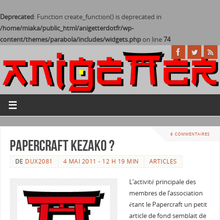
Deprecated
: Function create_function() is deprecated in
/home/miaka/public_html/anigetterdotfr/wp-
content/themes/parabola/includes/widgets.php
on line
74
6 COMMENTAIRES
Papercraft Kezako ?
DE
DUX2081
4 MAI 2011 - 12 H 19 MIN
ARTICLES
L’activité principale des
membres de l’association
étant le Papercraft un petit
article de fond semblait de