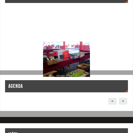
AGENDA
<
>