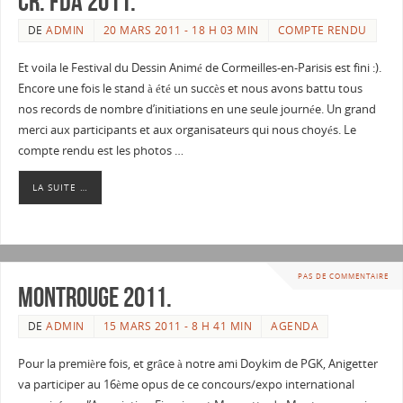
CR: FDA 2011.
DE
ADMIN
20 MARS 2011 - 18 H 03 MIN
COMPTE RENDU
Et voila le Festival du Dessin Animé de Cormeilles-en-Parisis est fini :).
Encore une fois le stand à été un succès et nous avons battu tous
nos records de nombre d’initiations en une seule journée. Un grand
merci aux participants et aux organisateurs qui nous choyés. Le
compte rendu est les photos …
LA SUITE …
PAS DE COMMENTAIRE
Montrouge 2011.
DE
ADMIN
15 MARS 2011 - 8 H 41 MIN
AGENDA
Pour la première fois, et grâce à notre ami Doykim de PGK, Anigetter
va participer au 16ème opus de ce concours/expo international