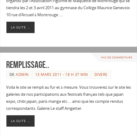
organisé par l’Association Figurine et Maquette de Montrouge qui se
tiendra les 2 et 3 avril 2011 au gymnase du Collège Maurice Genevoix
10 rue d’Arcueil à Montrouge. …
LA SUITE …
PAS DE COMMENTAIRE
Remplissage..
DE
ADMIN
13 MARS 2011 - 18 H 37 MIN
DIVERS
Voila le site se rempli au fur et à mesure. Vous trouverez sur le site les
galeries de nos participations aux festivals français tels que japan
expo, chibi japan, paris manga etc…. ainsi que les compte rendus
correspondants. Galerie Le staff Anigetter.
LA SUITE …